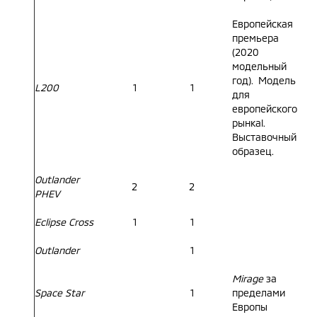
Европейская
премьера
(2020
модельный
год). Модель
L200
1
1
для
европейского
рынкаl.
Выставочный
образец.
Outlander
2
2
PHEV
Eclipse Cross
1
1
Outlander
1
Mirage
за
Space Star
1
пределами
Европы