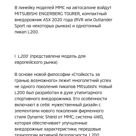
В линейку моделей MMC на автосалоне войдут
MITSUBISHI ENGERBERG TOURER, компактный
внедорожник ASX 2020 года (RVR или Outlander
Sport на некоторых рынках) и однотонный
пикап L200.
l
L200
(представлена модель для
европейского рынка)
В основе новой философии «Стойкость за
гранью возможного» лежит многолетний успех
не одного поколения пикапов Mitsubishi. Новый
L200 был разработан в духе утилитарного
спортивного внедорожника. Его особенности
включают в себя: мужественный дизайн с
элементами нового поколения фирменного
стиля Dynamic Shield от MMC; система 4WD,
которая обеспечивает улучшенные
внедорожные характеристики; передовые
технологии активной безопасности. L200