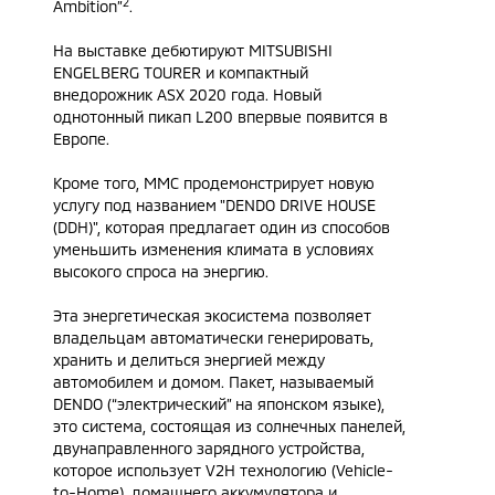
2
Ambition”
.
На выставке дебютируют MITSUBISHI
ENGELBERG TOURER и компактный
внедорожник ASX 2020 года. Новый
однотонный пикап L200 впервые появится в
Европе.
Кроме того, MMC продемонстрирует новую
услугу под названием "DENDO DRIVE HOUSE
(DDH)", которая предлагает один из способов
уменьшить изменения климата в условиях
высокого спроса на энергию.
Эта энергетическая экосистема позволяет
владельцам автоматически генерировать,
хранить и делиться энергией между
автомобилем и домом. Пакет, называемый
DENDO (“электрический” на японском языке),
это система, состоящая из солнечных панелей,
двунаправленного зарядного устройства,
которое использует V2H технологию (Vehicle-
to-Home), домашнего аккумулятора и